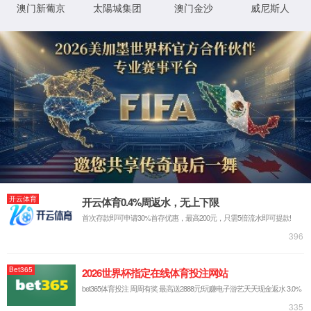
首页
>>
产品中心
>>
铁路供电线路故障监测解决方案
>>铁路接触网线路故
详细介绍
产品订购
详细介绍
铁路接触网线路
适用场景：
供电方式。
产品特点：