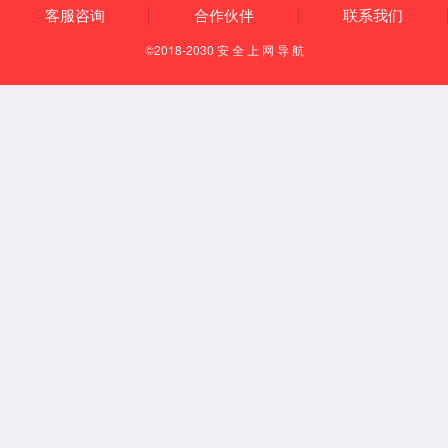
铁路接触网线路故障定位解决方案
共2条 当前1/1页
首页
前一页
1
后一页
尾