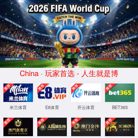
betway88西汉姆联
betway88西汉姆联
betway88西汉姆联
公司文化
公司荣誉
发展历程
业务领域





产品中心
变电站智能监测系统
输电线路智能在线监测系统
配电网智能化系统


工程案例
必威西汉姆联官方网站
服务专区
人力资源
党建工作
投资者关系
铁路供电线路故障监测解决方案
首页
>>
产品中心
>>
铁路供电线路故障监测解决方案
> 铁路供电线路故障
