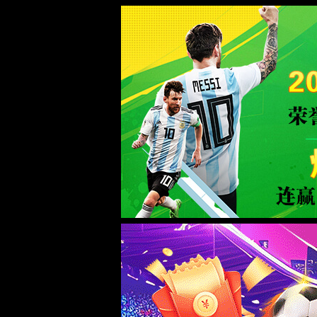
betway88西汉姆联
betway88西汉姆联
betway88西汉姆联
公司文化
公司荣誉
发展历程
业务领域





产品中心
变电站智能监测系统
输电线路智能在线监测系统
配电网智能化系统


工程案例
必威西汉姆联官方网站
服务专区
人力资源
党建工作
投资者关系
SDL-1500
分布式智能故障诊断系统