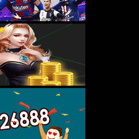
对所有采集终端进行管理，实现对 110kV 及以下电压变电