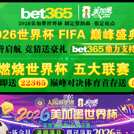
新能源汽车智能充电桩
辅助监控
铁路供电线路故障监测解决方案


