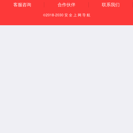
发展历程
业务领域
产品中心
变电站智能监测系统
输电线路智能在线监测系统
配电网智能化系统
新能源汽车智能充电桩
辅助监控
铁路供电线路故障监测解决方案
工程案例
交流特高压输电工程
直流特高压输电工程
柔性直流输电工程
核电领域和国内百万机组
系统工程
新能源工程
快速链接
必威西汉姆联官方网站
服务专区
人力资源
投资者关系
公司邮箱