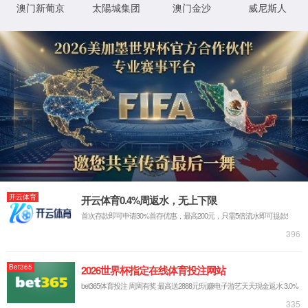
书记宋思利、院研究生思政办公室主任任娃、院研究生导
宗保、研发综合部经理聂钢等出席决赛并担任评委。
betway88西汉姆联连续十八年赞助山东大学电气
关注新型电力系统的实际需求，在实战中锻炼学生的
窗口和平台，助力高校创新型人才培养。