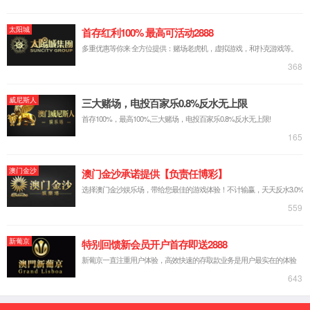
20
2026-04
产教融合促实践 校企协同育英才——齐鲁工业大学师生走进betway88西
共102条 当前1/11页
首页
前一页
1
2
3
4
5
···
官方微信