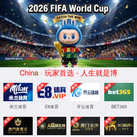
betway88西汉姆联
betway88西汉姆联
betway88西汉姆联
公司文化
公司荣誉
发展历程
业务领域





产品中心
变电站智能监测系统
输电线路智能在线监测系统
配电网智能化系统


工程案例
必威西汉姆联官方网站
服务专区
人力资源
党建工作
投资者关系
公司动态
首页
>>
必威西汉姆联官方网站
>>
公司动态
14
2026-07
高质量党建引领高质量发展 —— 公司党总支开展专题党课活动
03